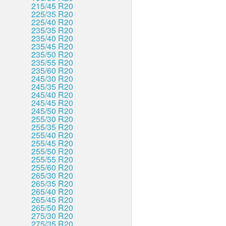
215/45 R20
225/35 R20
225/40 R20
235/35 R20
235/40 R20
235/45 R20
235/50 R20
235/55 R20
235/60 R20
245/30 R20
245/35 R20
245/40 R20
245/45 R20
245/50 R20
255/30 R20
255/35 R20
255/40 R20
255/45 R20
255/50 R20
255/55 R20
255/60 R20
265/30 R20
265/35 R20
265/40 R20
265/45 R20
265/50 R20
275/30 R20
275/35 R20