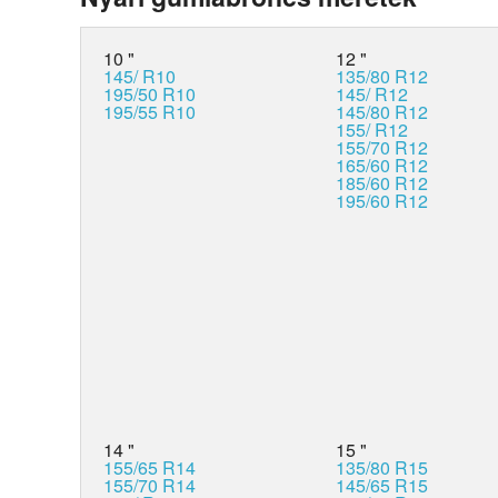
10 "
12 "
145/ R10
135/80 R12
195/50 R10
145/ R12
195/55 R10
145/80 R12
155/ R12
155/70 R12
165/60 R12
185/60 R12
195/60 R12
14 "
15 "
155/65 R14
135/80 R15
155/70 R14
145/65 R15