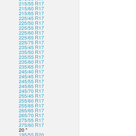
215/55 R17
215/60 R17
215/65 R17
225/45 R17
225/50 R17
225/55 R17
225/60 R17
225/65 R17
225/75 R17
235/45 R17
235/50 R17
235/55 R17
235/60 R17
235/65 R17
245/40 R17
245/45 R17
245/55 R17
245/65 R17
245/70 R17
255/45 R17
255/60 R17
255/65 R17
265/65 R17
265/70 R17
275/55 R17
275/60 R17
20 "
195/55 R20