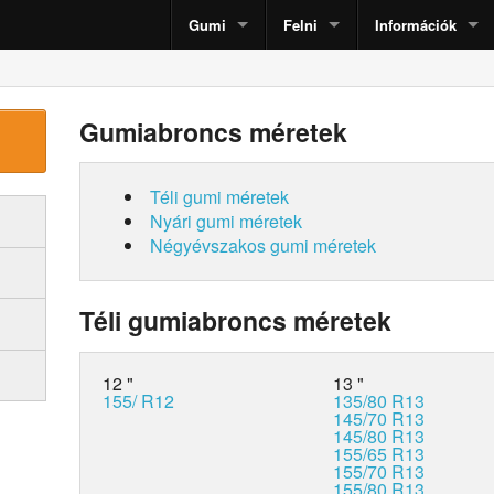
Gumi
Felni
Információk
Gumiabroncs méretek
Téli gumi méretek
Nyári gumi méretek
Négyévszakos gumi méretek
Téli gumiabroncs méretek
12 "
13 "
155/ R12
135/80 R13
145/70 R13
145/80 R13
155/65 R13
155/70 R13
155/80 R13