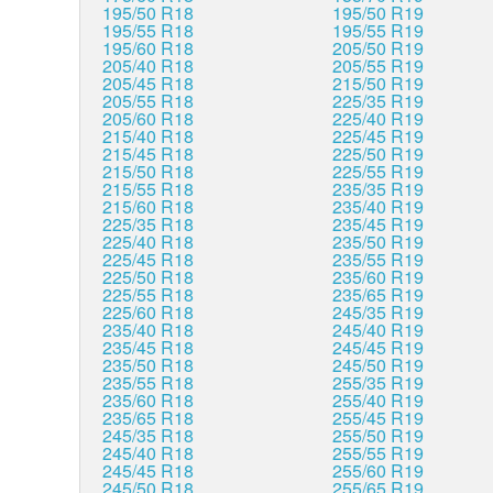
195/50 R18
195/50 R19
195/55 R18
195/55 R19
195/60 R18
205/50 R19
205/40 R18
205/55 R19
205/45 R18
215/50 R19
205/55 R18
225/35 R19
205/60 R18
225/40 R19
215/40 R18
225/45 R19
215/45 R18
225/50 R19
215/50 R18
225/55 R19
215/55 R18
235/35 R19
215/60 R18
235/40 R19
225/35 R18
235/45 R19
225/40 R18
235/50 R19
225/45 R18
235/55 R19
225/50 R18
235/60 R19
225/55 R18
235/65 R19
225/60 R18
245/35 R19
235/40 R18
245/40 R19
235/45 R18
245/45 R19
235/50 R18
245/50 R19
235/55 R18
255/35 R19
235/60 R18
255/40 R19
235/65 R18
255/45 R19
245/35 R18
255/50 R19
245/40 R18
255/55 R19
245/45 R18
255/60 R19
245/50 R18
255/65 R19