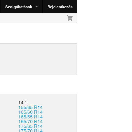
Szolgáltatások
Bejelentkezés
shopping_cart
14 "
155/65 R14
165/60 R14
165/65 R14
165/70 R14
175/65 R14
175/70 R14