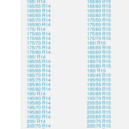
165/ R14
155/60 R15
165/55 R14
165/60 R15
165/60 R14
165/65 R15
165/65 R14
165/80 R15
165/70 R14
175/50 R15
165/80 R14
175/55 R15
175/ R14
175/60 R15
175/60 R14
175/65 R15
175/65 R14
175/70 R15
175/70 R14
185/ R15
175/75 R14
185/55 R15
175/80 R14
185/60 R15
185/ R14
185/65 R15
185/55 R14
185/70 R15
185/60 R14
185/80 R15
185/65 R14
195/ R15
185/70 R14
195/45 R15
185/75 R14
195/50 R15
185/80 R14
195/55 R15
185/82 R14
195/60 R15
195/ R14
195/65 R15
195/60 R14
195/70 R15
195/65 R14
205/50 R15
195/70 R14
205/55 R15
195/80 R14
205/60 R15
195/82 R14
205/65 R15
205/ R14
205/70 R15
205/70 R14
205/75 R15