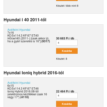
Készlet: több mint 8
Hyundai i 40 2011-től
Acélfelni
Hyundai
7x16
KO:5x114.3 KF:67 ET:40
i40cw/i40 (2011-) [csak akkor jó,
30 683 Ft / db
ha a gyári szerelés is 16"]
(9317)
Készlet: 8
Hyundai Ioniq hybrid 2016-tól
Acélfelni
Hyundai
6x15
KO:5x114.3 KF:67 ET:46
Ioniq Hybrid 2016.08-tól
22 464 Ft / db
(elektromos kézifékkel csak 16
vagy 17")
(4110)