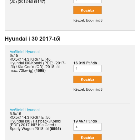
(JD) (2012-től
(9147)
Készlet: több mint 8
Hyundai i 30 2017-től
Acélfelni
Hyundai
6x15
KO:5x114.3 KF:67 ET:46
Hyundai i30/Kombi (PDE) (2017-
16 919 Ft / db
től) / Kia Cee'd (CD) (2018-tól
max. 73kw-ig)
(4595)
Készlet: több mint 8
Acélfelni
Hyundai
6.5x16
KO:5x114.3 KF:67 ET:50
Hyundai i30 / Fastback /Kombi
19 467 Ft / db
(PDE) 2017-től? Kia Ceed /
Sporty Wagon 2018-tól
(6595)