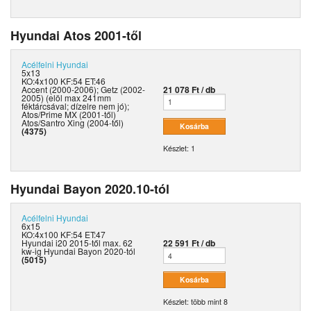
Hyundai Atos 2001-től
Acélfelni
Hyundai
5x13
KO:4x100 KF:54 ET:46
Accent (2000-2006); Getz (2002-
21 078 Ft / db
2005) (elöl max 241mm
féktárcsával; dízelre nem jó);
Atos/Prime MX (2001-től)
Atos/Santro Xing (2004-től)
(4375)
Készlet: 1
Hyundai Bayon 2020.10-tól
Acélfelni
Hyundai
6x15
KO:4x100 KF:54 ET:47
Hyundai i20 2015-től max. 62
22 591 Ft / db
kw-ig Hyundai Bayon 2020-tól
(5015)
Készlet: több mint 8