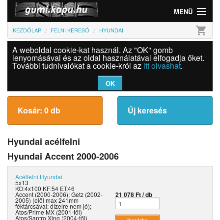
MENÜ
shopping_cart
KEZDŐLAP
FELNI KERESŐ
HYUNDAI
Gumi
A weboldal cookie-kat használ. Az "OK" gomb
Felni
lenyomásával és az oldal használatával elfogadja őket.
További tudnivalókat a cookie-król az
itt olvashat
.
Információk
OK
Szolgáltatások
Kosár: 0 db
Új keresés
Bejelentkezés
Hyundai acélfelni
Hyundai Accent 2000-2006
Acélfelni
Hyundai
5x13
KO:4x100 KF:54 ET:46
Accent (2000-2006); Getz (2002-
21 078 Ft / db
2005) (elöl max 241mm
féktárcsával; dízelre nem jó);
Atos/Prime MX (2001-től)
Atos/Santro Xing (2004-től)