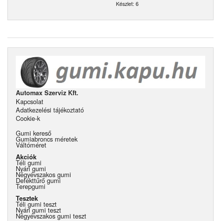
Készlet: 6
Automax Szerviz Kft.
Kapcsolat
Adatkezelési tájékoztató
Cookie-k
Gumi kereső
Gumiabroncs méretek
Váltóméret
Akciók
Téli gumi
Nyári gumi
Négyévszakos gumi
Defekttűrő gumi
Terepgumi
Tesztek
Téli gumi teszt
Nyári gumi teszt
Négyévszakos gumi teszt