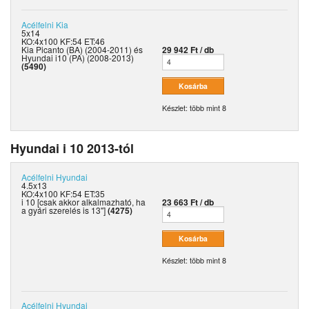
Acélfelni
Kia
5x14
KO:4x100 KF:54 ET:46
Kia Picanto (BA) (2004-2011) és
29 942 Ft / db
Hyundai i10 (PA) (2008-2013)
(5490)
Készlet: több mint 8
Hyundai i 10 2013-tól
Acélfelni
Hyundai
4.5x13
KO:4x100 KF:54 ET:35
i 10 [csak akkor alkalmazható, ha
23 663 Ft / db
a gyári szerelés is 13"]
(4275)
Készlet: több mint 8
Acélfelni
Hyundai