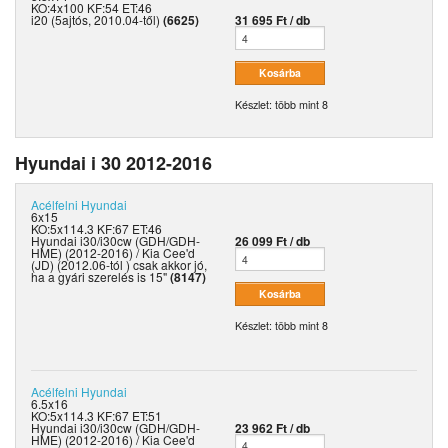
KO:4x100 KF:54 ET:46
i20 (5ajtós, 2010.04-től)
(6625)
31 695 Ft / db
Készlet: több mint 8
Hyundai i 30 2012-2016
Acélfelni
Hyundai
6x15
KO:5x114.3 KF:67 ET:46
Hyundai i30/i30cw (GDH/GDH-
26 099 Ft / db
HME) (2012-2016) / Kia Cee'd
(JD) (2012.06-tól ) csak akkor jó,
ha a gyári szerelés is 15"
(8147)
Készlet: több mint 8
Acélfelni
Hyundai
6.5x16
KO:5x114.3 KF:67 ET:51
Hyundai i30/i30cw (GDH/GDH-
23 962 Ft / db
HME) (2012-2016) / Kia Cee'd