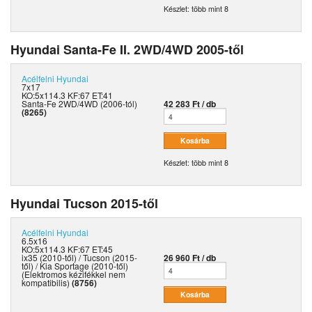
Készlet: több mint 8
Hyundai Santa-Fe II. 2WD/4WD 2005-től
Acélfelni
Hyundai
7x17
KO:5x114.3 KF:67 ET:41
Santa-Fe 2WD/4WD (2006-tól)
42 283 Ft / db
(8265)
Készlet: több mint 8
Hyundai Tucson 2015-től
Acélfelni
Hyundai
6.5x16
KO:5x114.3 KF:67 ET:45
ix35 (2010-től) / Tucson (2015-
26 960 Ft / db
től) / Kia Sportage (2010-től)
(Elektromos kézifékkel nem
kompatibilis)
(8756)