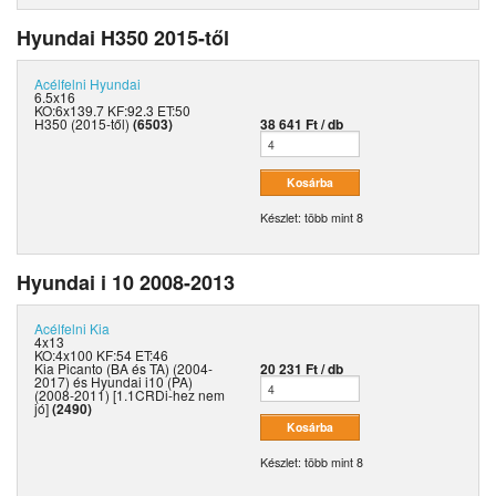
Hyundai H350 2015-től
Acélfelni
Hyundai
6.5x16
KO:6x139.7 KF:92.3 ET:50
H350 (2015-től)
(6503)
38 641 Ft / db
Készlet: több mint 8
Hyundai i 10 2008-2013
Acélfelni
Kia
4x13
KO:4x100 KF:54 ET:46
Kia Picanto (BA és TA) (2004-
20 231 Ft / db
2017) és Hyundai i10 (PA)
(2008-2011) [1.1CRDi-hez nem
jó]
(2490)
Készlet: több mint 8