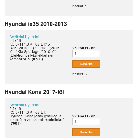
Készlet: 4
Hyundai ix35 2010-2013
Acélfelni
Hyundai
6.5x16
KO:5x114.3 KF:67 ET:45
ix35 (2010-től) / Tucson (2015-
26 960 Ft / db
től) / Kia Sportage (2010-től)
(Elektromos kézifékkel nem
kompatibilis)
(8756)
Készlet: 6
Hyundai Kona 2017-től
Acélfelni
Hyundai
6.5x16
KO:5x114.3 KF:67 ET:44
Hyundai Kona [csak gyárilag is
22 464 Ft / db
lemezfelnivel szerelt modellekre]
(7001)