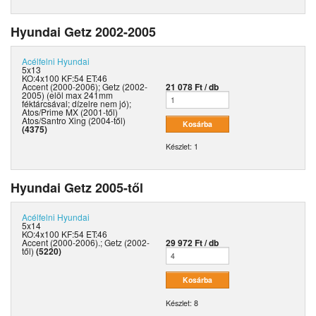
Hyundai Getz 2002-2005
Acélfelni
Hyundai
5x13
KO:4x100 KF:54 ET:46
Accent (2000-2006); Getz (2002-
21 078 Ft / db
2005) (elöl max 241mm
féktárcsával; dízelre nem jó);
Atos/Prime MX (2001-től)
Atos/Santro Xing (2004-től)
(4375)
Készlet: 1
Hyundai Getz 2005-től
Acélfelni
Hyundai
5x14
KO:4x100 KF:54 ET:46
Accent (2000-2006).; Getz (2002-
29 972 Ft / db
től)
(5220)
Készlet: 8