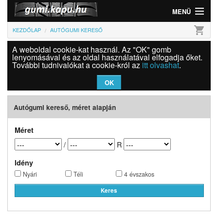
MENÜ
shopping_cart
KEZDŐLAP
AUTÓGUMI KERESŐ
Gumi
A weboldal cookie-kat használ. Az "OK" gomb
Felni
lenyomásával és az oldal használatával elfogadja őket.
További tudnivalókat a cookie-król az
itt olvashat
.
Információk
OK
Szolgáltatások
Autógumi kereső, méret alapján
Bejelentkezés
Méret
/
R
Idény
Nyári
Téli
4 évszakos