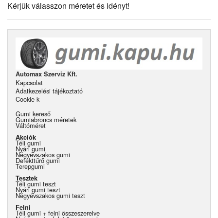
Kérjük válasszon méretet és idényt!
Automax Szerviz Kft.
Kapcsolat
Adatkezelési tájékoztató
Cookie-k
Gumi kereső
Gumiabroncs méretek
Váltóméret
Akciók
Téli gumi
Nyári gumi
Négyévszakos gumi
Defekttűrő gumi
Terepgumi
Tesztek
Téli gumi teszt
Nyári gumi teszt
Négyévszakos gumi teszt
Felni
Téli gumi + felni összeszerelve