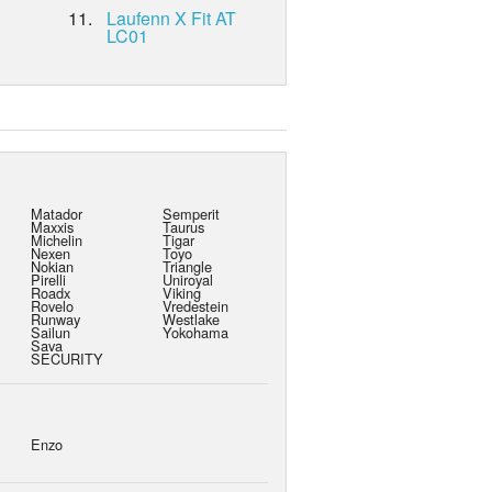
11.
Laufenn X Fit AT
LC01
Matador
Semperit
Maxxis
Taurus
Michelin
Tigar
Nexen
Toyo
Nokian
Triangle
Pirelli
Uniroyal
Roadx
Viking
Rovelo
Vredestein
Runway
Westlake
Sailun
Yokohama
Sava
SECURITY
Enzo