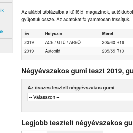
ik
Az alábbi táblázatba a külföldi magazinok, autóklub
gyűjöttük össze. Az adatokat folyamatosan frissítjük.
ik
Év
Helyszín
Méret
2019
ACE / GTÜ / ARBÖ
205/60 R16
2019
Autobild
235/55 R19
Négyévszakos gumi teszt 2019, gu
Az összes tesztelt négyévszakos gumi
Legjobb tesztelt négyévszakos g