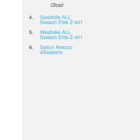
Olcsó
4.
Goodride ALL
Season Elite Z-401
5.
Westlake ALL
Season Elite Z-401
6.
Sailun Atrezzo
4Seasons