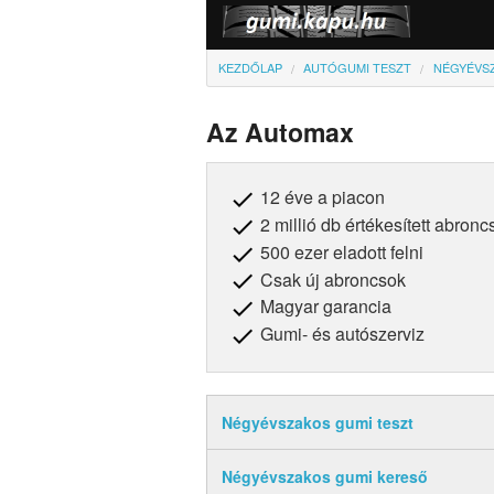
KEZDŐLAP
AUTÓGUMI TESZT
NÉGYÉVSZ
Az Automax
12 éve a piacon
2 millió db értékesített abronc
500 ezer eladott felni
Csak új abroncsok
Magyar garancia
Gumi- és autószerviz
Négyévszakos gumi teszt
Négyévszakos gumi kereső