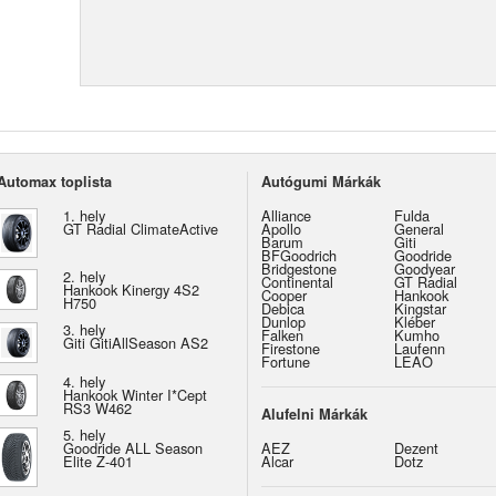
Automax toplista
Autógumi Márkák
1. hely
Alliance
Fulda
GT Radial ClimateActive
Apollo
General
Barum
Giti
BFGoodrich
Goodride
Bridgestone
Goodyear
2. hely
Continental
GT Radial
Hankook Kinergy 4S2
Cooper
Hankook
H750
Debica
Kingstar
Dunlop
Kléber
3. hely
Falken
Kumho
Giti GitiAllSeason AS2
Firestone
Laufenn
Fortune
LEAO
4. hely
Hankook Winter I*Cept
RS3 W462
Alufelni Márkák
5. hely
Goodride ALL Season
AEZ
Dezent
Elite Z-401
Alcar
Dotz