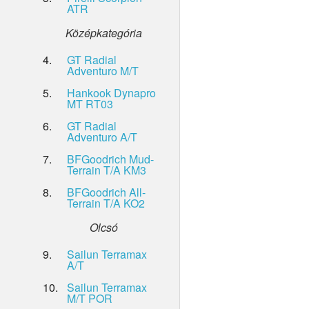
ATR
Középkategória
4.
GT Radial
Adventuro M/T
5.
Hankook Dynapro
MT RT03
6.
GT Radial
Adventuro A/T
7.
BFGoodrich Mud-
Terrain T/A KM3
8.
BFGoodrich All-
Terrain T/A KO2
Olcsó
9.
Sailun Terramax
A/T
10.
Sailun Terramax
M/T POR