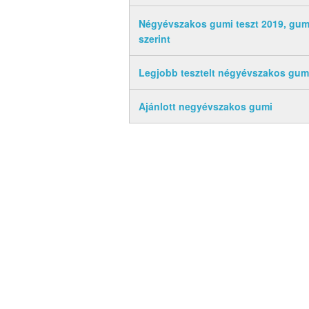
Négyévszakos gumi teszt 2019, gum
szerint
Legjobb tesztelt négyévszakos gum
Ajánlott negyévszakos gumi