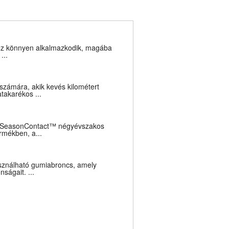
hez könnyen alkalmazkodik, magába
...
számára, akik kevés kilométert
takarékos ...
AllSeasonContact™ négyévszakos
rmékben, a...
asználható gumiabroncs, amely
nságait. ...