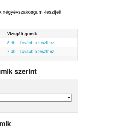
ok négyévszakosgumi-tesztjeit
Vizsgált gumik
8 db
-
Tovább a teszthez
7 db
-
Tovább a teszthez
mik szerint
umik