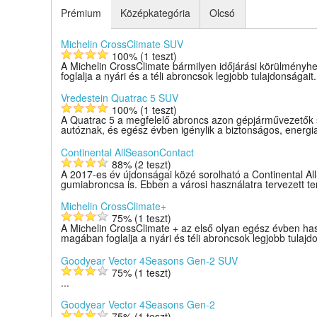
Prémium
Középkategória
Olcsó
Michelin CrossClimate SUV
100% (1 teszt)
A Michelin CrossClimate bármilyen időjárási körülmény
foglalja a nyári és a téli abroncsok legjobb tulajdonságait. 
Vredestein Quatrac 5 SUV
100% (1 teszt)
A Quatrac 5 a megfelelő abroncs azon gépjárművezetők 
autóznak, és egész évben igénylik a biztonságos, energia
Continental AllSeasonContact
88% (2 teszt)
A 2017-es év újdonságai közé sorolható a Continental 
gumiabroncsa is. Ebben a városi használatra tervezett te
Michelin CrossClimate+
75% (1 teszt)
A Michelin CrossClimate + az első olyan egész évben h
magában foglalja a nyári és téli abroncsok legjobb tulajdo
Goodyear Vector 4Seasons Gen-2 SUV
75% (1 teszt)
...
Goodyear Vector 4Seasons Gen-2
75% (1 teszt)