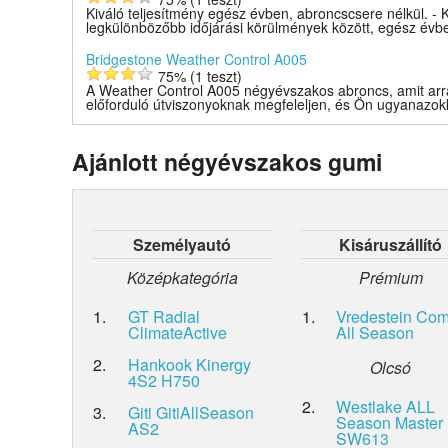
Kiváló teljesítmény egész évben, abroncscsere nélkül. - K
legkülönbözőbb időjárási körülmények között, egész évbe
Bridgestone Weather Control A005
75% (1 teszt)
A Weather Control A005 négyévszakos abroncs, amit arr
előforduló útviszonyoknak megfeleljen, és Ön ugyanazokka
Ajánlott négyévszakos gumi
Személyautó
Kisáruszállító
Középkategória
Prémium
1.
GT Radial
1.
Vredestein Com
ClimateActive
All Season
2.
Hankook Kinergy
Olcsó
4S2 H750
2.
Westlake ALL
3.
Giti GitiAllSeason
Season Master
AS2
SW613