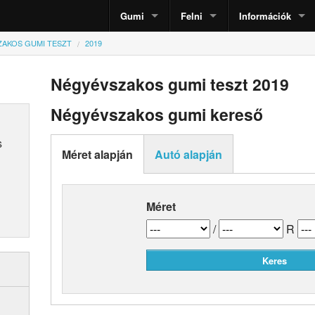
Gumi
Felni
Információk
AKOS GUMI TESZT
2019
Négyévszakos gumi teszt 2019
Négyévszakos gumi kereső
s
Méret alapján
Autó alapján
Méret
/
R