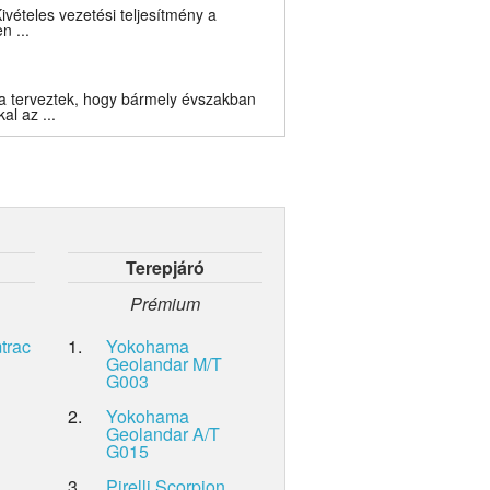
ivételes vezetési teljesítmény a
n ...
a terveztek, hogy bármely évszakban
l az ...
Terepjáró
Prémium
trac
1.
Yokohama
Geolandar M/T
G003
2.
Yokohama
Geolandar A/T
G015
3.
Pirelli Scorpion